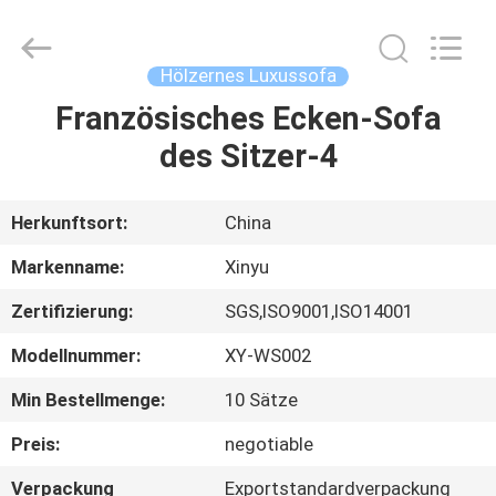
Supplier.
Copyright
©
2021
-
Hölzernes Luxussofa
2025
Dongguan
XinYu
Französisches Ecken-Sofa
HAUS
Furniture
Co.,Ltd.
des Sitzer-4
All
Rights
Reserved.
PRODUKTE
Herkunftsort:
China
ÜBER
Markenname:
Xinyu
UNS
Zertifizierung:
SGS,ISO9001,ISO14001
Modellnummer:
XY-WS002
FABRIK-
AUSFLUG
Min Bestellmenge:
10 Sätze
Preis:
negotiable
QUALITÄTSKONTROLLE
Verpackung
Exportstandardverpackung