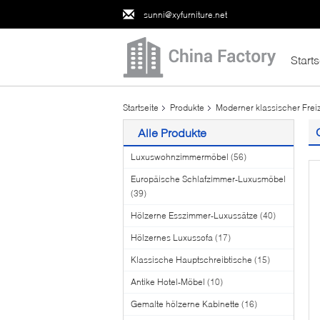
sunni@xyfurniture.net
Starts
Startseite
Produkte
Moderner klassischer Frei
Alle Produkte
Luxuswohnzimmermöbel
(56)
Europäische Schlafzimmer-Luxusmöbel
(39)
Hölzerne Esszimmer-Luxussätze
(40)
Hölzernes Luxussofa
(17)
Klassische Hauptschreibtische
(15)
Antike Hotel-Möbel
(10)
Gemalte hölzerne Kabinette
(16)