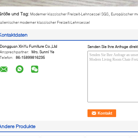
,
Größe und Tag:
Moderner klassischer Freizeit-Lehnsessel SGS
Europäischer mo
talienischer moderner klassischer Freizeit-Lehnsessel
Kontaktdaten
Dongguan XinYu Furniture Co.,Ltd
Senden Sie Ihre Anfrage direk
Ansprechpartner:
Mrs. Sunni Ye
Telefon:
86-15899816235
Andere Produkte