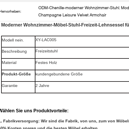
ODM-Chenille-moderner Wohnzimmer-Stuhl
Mod
,
Hervorheben:
Champagne Leisure Velvet Armchair
Moderner Wohnzimmer-Möbel-Stuhl-Freizeit-Lehnsessel fü
XY-LAC005
Modell nein.
Freizeitstuhl
Beschreibung
Material
Festes Holz
Produkt-Größe
kundengebundene Größe
Garantie
2 Jahre
Wählen Sie uns Produktvorteile:
1.
Fabrikversorgung: Wir sind die Fabrik, von uns, zum von Möbel
40% Kosten sparen und die besten Möbel erhalten.