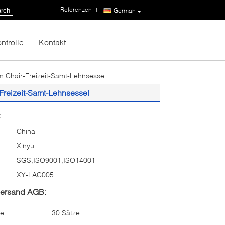
Referenzen
|
rch
German
ntrolle
Kontakt
Chair-Freizeit-Samt-Lehnsessel
reizeit-Samt-Lehnsessel
:
China
Xinyu
SGS,ISO9001,ISO14001
XY-LAC005
Versand AGB:
e:
30 Sätze