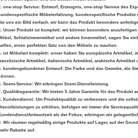
2. one-stop Service: Entwurf, Erzeugnis, one-stop Service des Exp
kundenspezifische Möbelerfahrung, kundenspezifische Produkte 
Sie uns ein Bild einfach, wir kann das Produkt besonders anferti
3. Unser Produkt ist komplett: wir können besonders anzufertig
Möbel, Schlafzimmermöbel und andere Innenmöbel, sagen Sie einfa
helfen, einen perfekten Satz von den Möbeln zu machen.
4. ist Möbelart komplett: unser haben Sie europäische Artmöbel, i
französische Artmöbel, italienische Artmöbel, arabische Artmöbel 
5. kundengebundener Entwurf: Die Farbe und das Gewebe, die Si
können.
6. Soem-Service: Wir erbringen Soem-Dienstleistung.
7. Qualitätsgarantie: Wir bieten 5 Jahre Garantie für das Produkt an
8. Kundendienst: Um Produktqualität zu verbessern und die voll
Dienstleistungen zu erhöhen, befolgen wir immer die Servicequali
KundendienstAntwortzeit als der Fokus, erbringen wir gelegentli
9. Wir räumen regelmäßig einige Produkte auf Lager, auf der Grund
mehr Rabatte auf.