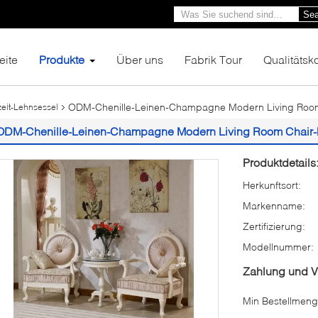
Sea
eite
Produkte
Über uns
Fabrik Tour
Qualitätsko
ODM-Chenille-Leinen-Champagne Modern Living Room 
zeit-Lehnsessel
ODM-Chenille-Leinen-Champagne Modern Living Room Chair-F
Produktdetails
Herkunftsort:
Markenname:
Zertifizierung:
Modellnummer:
Zahlung und 
Min Bestellmeng