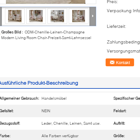
Preis:
Verpackung Info
Lieferzeit:
Großes Bild :
ODM-Chenille-Leinen-Champagne
Modern Living Room Chair-Freizeit-Samt-Lehnsessel
Zahlungsbeding
Versorgungsmate
Kontakt
Ausführliche Produkt-Beschreibung
Allgemeiner Gebrauch:
Handelsmöbel
Spezifischer G
Gefaltet:
NEIN
Feldart:
Bezugsstoff:
Leder, Chenille, Leinen, Samt usw.
Auftritt:
Farbe:
Alle Farben verfügbar
Größe: