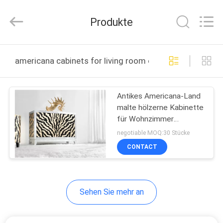
XinYu
Furniture
Co.,Ltd.
Produkte
All
Rights
Reserved.
HAUS
americana cabinets for living room online manufacture
PRODUKTE
Antikes Americana-Land
malte hölzerne Kabinette
ÜBER
für Wohnzimmer
UNS
ISO14001
negotiable MOQ:30 Stücke
CONTACT
FABRIK-
AUSFLUG
Sehen Sie mehr an
QUALITÄTSKONTROLLE